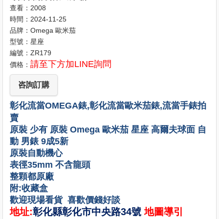
查看：2008
時間：2024-11-25
品牌：Omega 歐米茄
型號：星座
編號：ZR179
請至下方加LINE詢問
價格：
咨詢訂購
彰化流當OMEGA錶,彰化流當歐米茄錶,流當手錶拍
賣
原裝 少有 原裝 Omega 歐米茄 星座 高爾夫球面 自
動 男錶 9成5新
原裝自動機心
表徑35mm 不含龍頭
整顆都原廠
附:收藏盒
歡迎現場看貨 喜歡價錢好談
地址:
彰化縣彰化市中央路34號
地圖導引