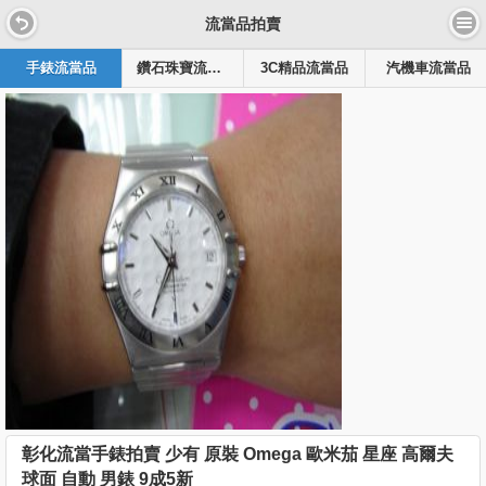
流當品拍賣
手錶流當品
鑽石珠寶流當品
3C精品流當品
汽機車流當品
彰化流當手錶拍賣 少有 原裝 Omega 歐米茄 星座 高爾夫
球面 自動 男錶 9成5新