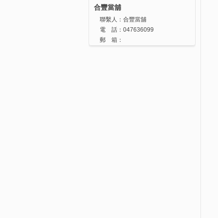
合豐當舖
聯繫人：
合豐當舖
電 話：
047636099
郵 箱：